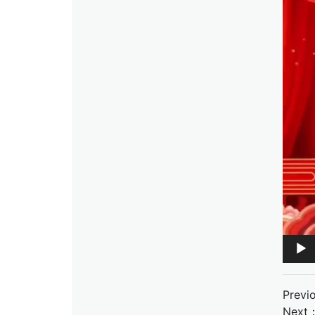
器
Previ
Next