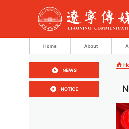
Home
About
A
H
NEWS
N
NOTICE
视
频
播
放