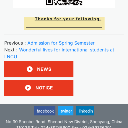
Thanks for your following.
Previous：
Admission for Spring Semester
Next：
Wonderful lives for international students at
LNCU
NEWS
NOTICE
facebook
twitter
linkedin
No.30 Shenbei Road, Shenbei New District, Shenyang, China
110136 Tel：024-89745600 Fax：024-89736291