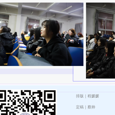
排版｜程媛媛
定稿｜蔡帅